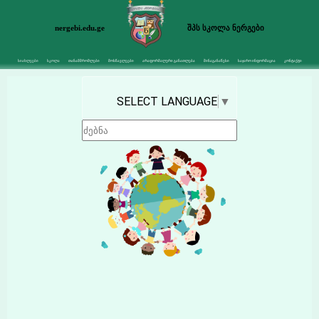
nergebi.edu.ge
შპს სკოლა ნერგები
სიახლეები
სკოლა
თანამშრომლები
მოსწავლეები
არაფორმალური განათლება
შინაგანაწესი
საჯარო ინფორმაცია
კონტაქტი
SELECT LANGUAGE
▼