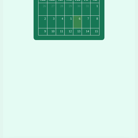
26
27
28
29
30
31
1
2
3
4
5
6
7
8
9
10
11
12
13
14
15
16
17
18
19
20
21
22
23
24
25
26
27
28
29
30
31
1
2
3
4
5