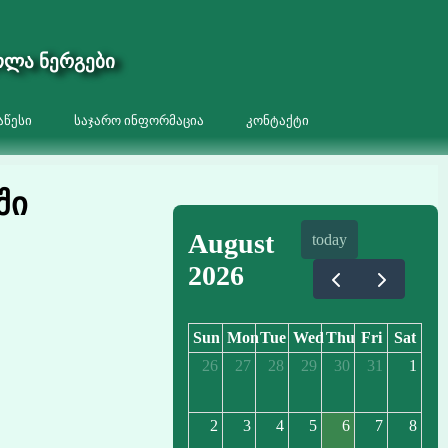
ოლა ნერგები
აწესი
საჯარო ინფორმაცია
კონტაქტი
ში
August
today
2026
Sun
Mon
Tue
Wed
Thu
Fri
Sat
26
27
28
29
30
31
1
2
3
4
5
6
7
8