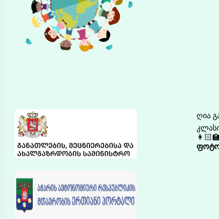
ღია გ
კლასი:
👩🏻‍
ფოტო