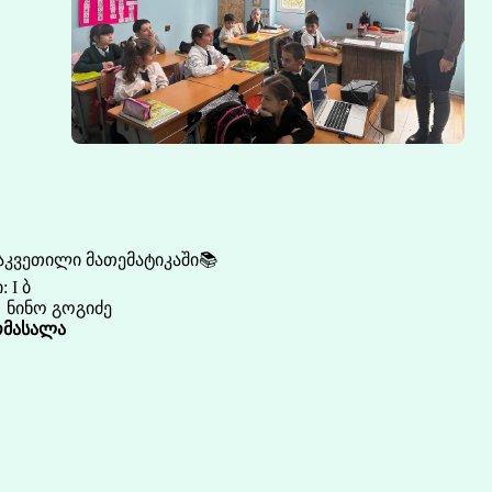
აკვეთილი მათემატიკაში📚
 I ბ
🏫 ნინო გოგიძე
მასალა