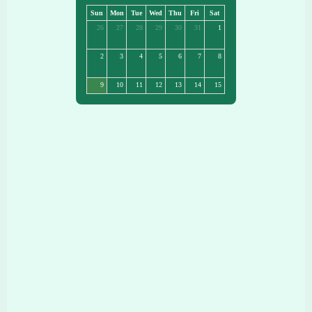
Sun
Mon
Tue
Wed
Thu
Fri
Sat
26
27
28
29
30
31
1
2
3
4
5
6
7
8
9
10
11
12
13
14
15
16
17
18
19
20
21
22
23
24
25
26
27
28
29
30
31
1
2
3
4
5