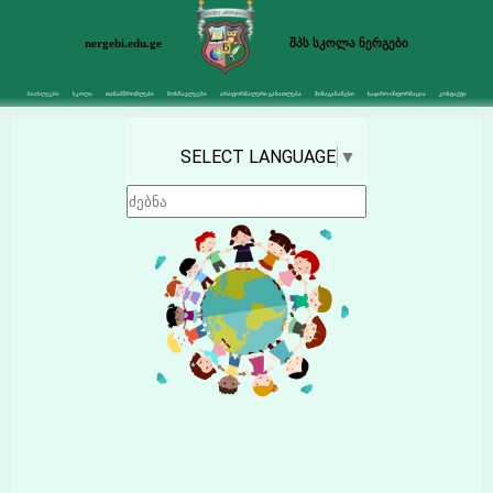
nergebi.edu.ge
შპს სკოლა ნერგები
სიახლეები
სკოლა
თანამშრომლები
მოსწავლეები
არაფორმალური განათლება
შინაგანაწესი
საჯარო ინფორმაცია
კონტაქტი
SELECT LANGUAGE
▼