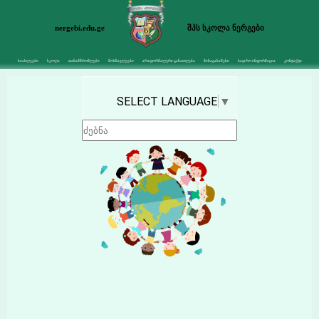
nergebi.edu.ge
შპს სკოლა ნერგები
სიახლეები
სკოლა
თანამშრომლები
მოსწავლეები
არაფორმალური განათლება
შინაგანაწესი
საჯარო ინფორმაცია
კონტაქტი
SELECT LANGUAGE
▼